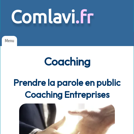
Comlavi
.fr
Menu
Accueil
Coaching
Le concept
Coaching
Prendre la parole en public
Vous promouvoir
Coaching Entreprises
Animations
Le blog
Contact