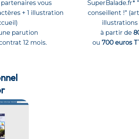
s partenaires vous
SuperBalade.fr* "
ctères + 1 illustration
conseillent !" (a
cueil)
illustration
une parution
à partir de
8
contrat 12 mois.
ou
700 euros 
onnel
or