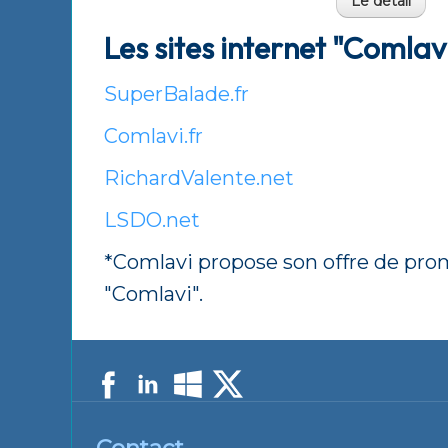
Le détail
Les sites internet "Comlav
SuperBalade.fr
Comlavi.fr
RichardValente.net
LSDO.net
*Comlavi propose son offre de promo
"Comlavi".