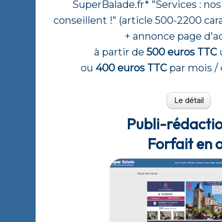
SuperBalade.fr* "Services : no
conseillent !" (article 500-2200 cara
+ annonce page d'ac
à partir de
500 euros TTC
ou
400 euros TTC
par mois / 
Le détail
Publi-rédacti
Forfait en 