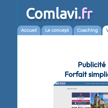
Comlavi
.fr
Accueil
Le concept
Coaching
Publicité
Forfait simpli