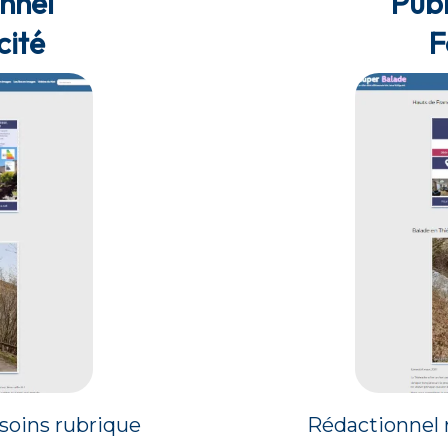
onnel
Publ
cité
F
soins rubrique
Rédactionnel 